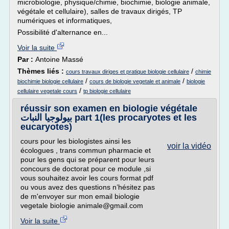
microbiologie, physique/chimie, biochimie, biologie animale,
végétale et cellulaire), salles de travaux dirigés, TP
numériques et informatiques,
Possibilité d'alternance en...
Voir la suite
Par :
Antoine Massé
Thèmes liés :
/
cours travaux diriges et pratique biologie cellulaire
chimie
/
/
biochimie biologie cellulaire
cours de biologie vegetale et animale
biologie
/
cellulaire vegetale cours
tp biologie cellulaire
réussir son examen en biologie végétale
بيولوجيا النبات part 1(les procaryotes et les
eucaryotes)
cours pour les biologistes ainsi les
voir la vidéo
écologues , trans commun pharmacie et
pour les gens qui se préparent pour leurs
concours de doctorat pour ce module ,si
vous souhaitez avoir les cours format pdf
ou vous avez des questions n’hésitez pas
de m'envoyer sur mon email biologie
vegetale biologie animale@gmail.com
Voir la suite