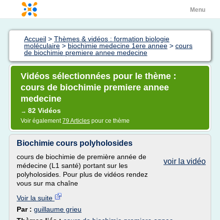
Menu
Accueil
>
Thèmes & vidéos : formation biologie
moléculaire
>
biochimie medecine 1ere annee
>
cours
de biochimie premiere annee medecine
Vidéos sélectionnées pour le thème :
cours de biochimie premiere annee
medecine
82 Vidéos
→
Voir également
79 Articles
pour ce thème
Biochimie cours polyholosides
cours de biochimie de première année de
voir la vidéo
médecine (L1 santé) portant sur les
polyholosides. Pour plus de vidéos rendez
vous sur ma chaîne
Voir la suite
Par :
guillaume grieu