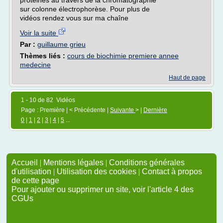
protéines au travers de la chromatographie
sur colonne électrophorèse. Pour plus de
vidéos rendez vous sur ma chaîne
Voir la suite
Par :
guillaume grieu
Thèmes liés :
cours de biochimie premiere annee
medecine
Haut de page
1 - 10 de 82 Vidéos
Page : Première | < Précédente |
Suivante
> |
Dernière
0
|
1
|
2
|
3
|
4
|
5
...
Accueil
|
Mentions légales
|
Conditions générales
d'utilisation
|
Utilisation des cookies
|
Contact à propos
de cette page
Pour ajouter ou supprimer un site, voir l'article 4 des
CGUs