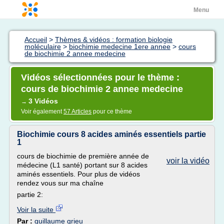
Menu
Accueil
>
Thèmes & vidéos : formation biologie
moléculaire
>
biochimie medecine 1ere annee
>
cours
de biochimie 2 annee medecine
Vidéos sélectionnées pour le thème :
cours de biochimie 2 annee medecine
3 Vidéos
→
Voir également
57 Articles
pour ce thème
Biochimie cours 8 acides aminés essentiels partie
1
cours de biochimie de première année de
voir la vidéo
médecine (L1 santé) portant sur 8 acides
aminés essentiels. Pour plus de vidéos
rendez vous sur ma chaîne
partie 2:
Voir la suite
Par :
guillaume grieu