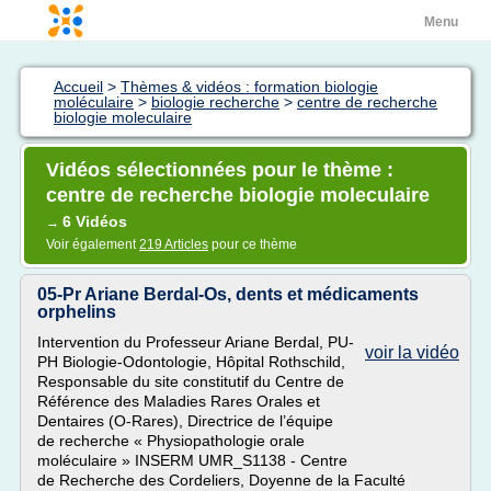
Menu
Accueil
>
Thèmes & vidéos : formation biologie
moléculaire
>
biologie recherche
>
centre de recherche
biologie moleculaire
Vidéos sélectionnées pour le thème :
centre de recherche biologie moleculaire
6 Vidéos
→
Voir également
219 Articles
pour ce thème
05-Pr Ariane Berdal-Os, dents et médicaments
orphelins
Intervention du Professeur Ariane Berdal, PU-
voir la vidéo
PH Biologie-Odontologie, Hôpital Rothschild,
Responsable du site constitutif du Centre de
Référence des Maladies Rares Orales et
Dentaires (O-Rares), Directrice de l’équipe
de recherche « Physiopathologie orale
moléculaire » INSERM UMR_S1138 - Centre
de Recherche des Cordeliers, Doyenne de la Faculté