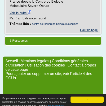
France depuis le Centre de Biologie
Moléculaire Severo Ochao.
Voir la suite
Par :
ambafrancemadrid
Thèmes liés :
centre de recherche biologie moleculaire
Haut de page
6 Ressources
Accueil
|
Mentions légales
|
Conditions générales
d'utilisation
|
Utilisation des cookies
|
Contact à propos
de cette page
Pour ajouter ou supprimer un site, voir l'article 4 des
CGUs
En poursuivant votre navigation sur ce site, vous acceptez
X
l'utilisation de cookies pour vous proposer des contenus et
services adaptés à vos centres d'intérêts.
En savoir plus