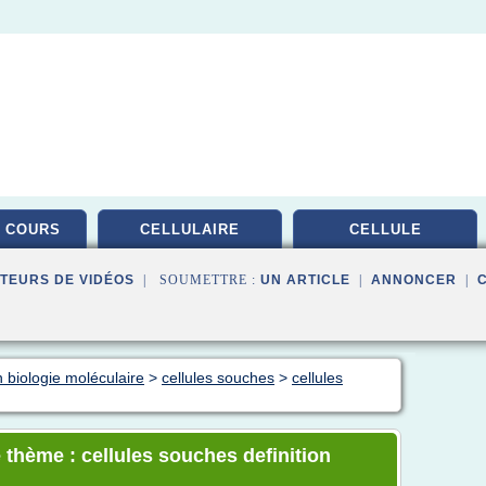
 COURS
CELLULAIRE
CELLULE
TEURS DE VIDÉOS
| SOUMETTRE :
UN ARTICLE
|
ANNONCER
|
 biologie moléculaire
>
cellules souches
>
cellules
 thème : cellules souches definition