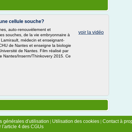
une cellule souche?
ches, auto-renouvèlement et
voir la vidéo
lules souches, de la vie embryonnaire à
e Lamirault, médecin et enseignant-
u CHU de Nantes et enseigne la biologie
’Université de Nantes. Film réalisé par
de Nantes/Inserm/Thinkovery 2015. Ce
 générales d'utilisation
|
Utilisation des cookies
|
Contact à pro
r l'article 4 des CGUs