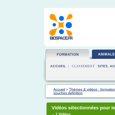
BIOSPACE.FR
ANIMALE
FORMATION
ACCUEIL
| CLASSEMENT :
SITES
,
AU
Accueil
>
Thèmes & vidéos : formation
souches definition
Vidéos sélectionnées pour le
1 Vidéos
→