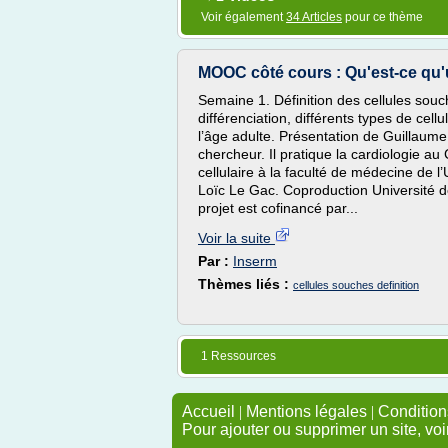
Voir également
34 Articles
pour ce thème
MOOC côté cours : Qu'est-ce qu'
Semaine 1. Définition des cellules sou
différenciation, différents types de cel
l’âge adulte. Présentation de Guillaum
chercheur. Il pratique la cardiologie a
cellulaire à la faculté de médecine de l
Loïc Le Gac. Coproduction Université 
projet est cofinancé par...
Voir la suite
Par :
Inserm
Thèmes liés :
cellules souches definition
1 Ressources
Accueil
|
Mentions légales
|
Conditions
Pour ajouter ou supprimer un site, voi