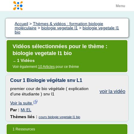
Menu
Accueil
>
Thèmes & vidéos : formation biologie
moléculaire
>
biologie vegetale l1
>
biologie vegetale l1
bio
Vidéos sélectionnées pour le thème :
biologie vegetale l1 bio
1 Vidéos
→
Voir également
10 Articles
pour ce thème
Cour 1 Biologie végétale snv L1
premier cour de bio végétale ( explication
voir la vidéo
d'une étudiante ) snv l1
Voir la suite
Par :
Mi EL
Thèmes liés :
cours biologie vegetale l1 bio
1 Ressources