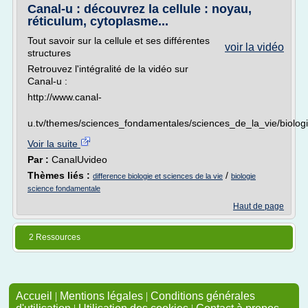
Canal-u : découvrez la cellule : noyau,
réticulum, cytoplasme...
Tout savoir sur la cellule et ses différentes
voir la vidéo
structures
Retrouvez l'intégralité de la vidéo sur
Canal-u :
http://www.canal-
u.tv/themes/sciences_fondamentales/sciences_de_la_vie/biologie
Voir la suite
Par :
CanalUvideo
Thèmes liés :
/
difference biologie et sciences de la vie
biologie
science fondamentale
Haut de page
2 Ressources
Accueil
|
Mentions légales
|
Conditions générales