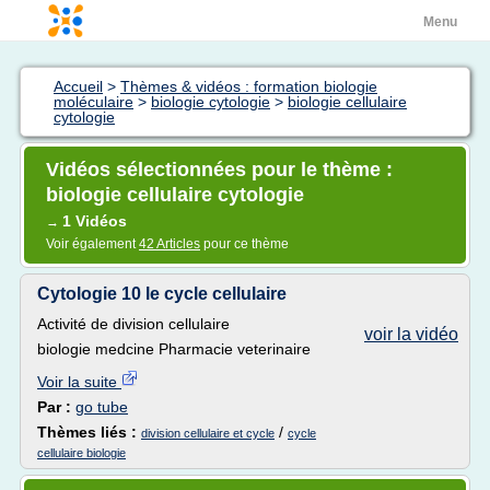
Menu
Accueil
>
Thèmes & vidéos : formation biologie
moléculaire
>
biologie cytologie
>
biologie cellulaire
cytologie
Vidéos sélectionnées pour le thème :
biologie cellulaire cytologie
1 Vidéos
→
Voir également
42 Articles
pour ce thème
Cytologie 10 le cycle cellulaire
Activité de division cellulaire
voir la vidéo
biologie medcine Pharmacie veterinaire
Voir la suite
Par :
go tube
Thèmes liés :
/
division cellulaire et cycle
cycle
cellulaire biologie