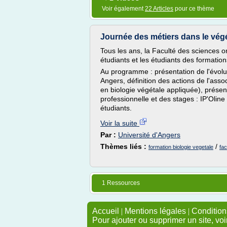
Voir également
22 Articles
pour ce thème
Journée des métiers dans le végé
Tous les ans, la Faculté des sciences 
étudiants et les étudiants des formatio
Au programme : présentation de l'évolut
Angers, définition des actions de l'ass
en biologie végétale appliquée), présenta
professionnelle et des stages : IP'Olin
étudiants.
Voir la suite
Par :
Université d'Angers
Thèmes liés :
/
formation biologie vegetale
fac
1 Ressources
Accueil
|
Mentions légales
|
Conditions
Pour ajouter ou supprimer un site, voi