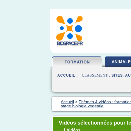
BIOSPACE.FR
ANIMALE
FORMATION
ACCUEIL
| CLASSEMENT :
SITES
,
AU
Accueil
>
Thèmes & vidéos : formation
stage biologie vegetale
Vidéos sélectionnées pour le
1 Vidéos
→