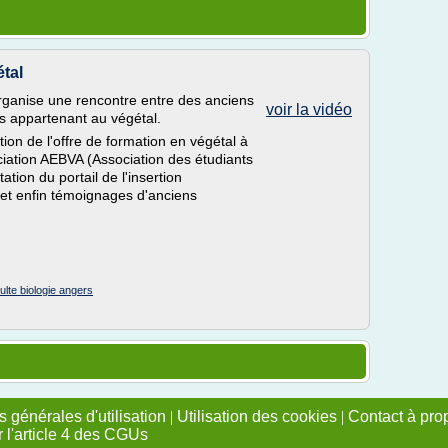
tal
organise une rencontre entre des anciens
voir la vidéo
ns appartenant au végétal.
ion de l'offre de formation en végétal à
ociation AEBVA (Association des étudiants
tion du portail de l'insertion
e et enfin témoignages d'anciens
ulte biologie angers
 générales d'utilisation
|
Utilisation des cookies
|
Contact à pro
r l'article 4 des CGUs