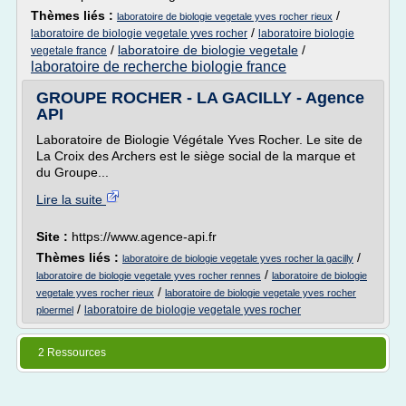
Thèmes liés :
/
laboratoire de biologie vegetale yves rocher rieux
/
laboratoire de biologie vegetale yves rocher
laboratoire biologie
/
laboratoire de biologie vegetale
/
vegetale france
laboratoire de recherche biologie france
GROUPE ROCHER - LA GACILLY - Agence
API
Laboratoire de Biologie Végétale Yves Rocher. Le site de
La Croix des Archers est le siège social de la marque et
du Groupe...
Lire la suite
Site :
https://www.agence-api.fr
Thèmes liés :
/
laboratoire de biologie vegetale yves rocher la gacilly
/
laboratoire de biologie vegetale yves rocher rennes
laboratoire de biologie
/
vegetale yves rocher rieux
laboratoire de biologie vegetale yves rocher
/
laboratoire de biologie vegetale yves rocher
ploermel
2 Ressources