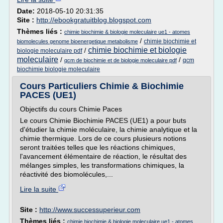
Date:
2018-05-10 20:31:35
Site :
http://ebookgratuitblog.blogspot.com
Thèmes liés :
chimie biochimie & biologie moleculaire ue1 - atomes
/
chimie biochimie et
biomolecules genome bioenergetique metabolisme
chimie biochimie et biologie
/
biologie moleculaire pdf
moleculaire
/
/
qcm
qcm de biochimie et de biologie moleculaire pdf
biochimie biologie moleculaire
Cours Particuliers Chimie & Biochimie
PACES (UE1)
Objectifs du cours Chimie Paces
Le cours Chimie Biochimie PACES (UE1) a pour buts
d'étudier la chimie moléculaire, la chimie analytique et la
chimie thermique. Lors de ce cours plusieurs notions
seront traitées telles que les réactions chimiques,
l'avancement élémentaire de réaction, le résultat des
mélanges simples, les transformations chimiques, la
réactivité des biomolécules,...
Lire la suite
Site :
http://www.successuperieur.com
Thèmes liés :
chimie biochimie & biologie moleculaire ue1 - atomes