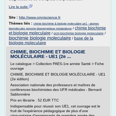
Lire la suite
Site :
http://www.omniscience.fr
Thèmes liés :
chimie biochimie & biologie moleculaire ue1 - atomes
chimie biochimie
/
biomolecules genome bioenergetique metabolisme
et biologie moleculaire
/
/
qcm biochimie biologie moleculaire
biochimie biologie moleculaire
base de la
/
biologie moleculaire
CHIMIE, BIOCHIMIE ET BIOLOGIE
MOLÉCULAIRE - UE1 (2e ...
Le catalogue > Collection PAES-1re année Santé > Fiche
ouvrage
CHIMIE, BIOCHIMIE ET BIOLOGIE MOLÉCULAIRE - UE1
(2e édition)
Association nationale des professeurs et maîtres de
conférences biochimistes des UFR médicales - Bernard
Sablonnière
Prix en librairie : 52 EUR TTC
Indispensable pour réussir son UE1, cet ouvrage est le
fruit de l'expérience pédagogique de plus d'une
cinquantaine d'enseignants de première année des...