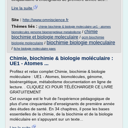
Lire la suite
Site :
http://www.omniscience.fr
Thèmes liés :
chimie biochimie & biologie moleculaire ue1 - atomes
chimie
/
biomolecules genome bioenergetique metabolisme
biochimie et biologie moleculaire
/
qcm biochimie
biochimie biologie moleculaire
/
biologie moleculaire
/
fiche biologie moleculaire paes
Chimie, biochimie & biologie moléculaire :
UE1 - Atomes ...
Profitez et relax complet Chimie, biochimie & biologie
moléculaire : UE1 - Atomes, biomolécules, génome,
bioénergétique, métabolisme documentation en ligne de
lecture. . CLIQUEZ ICI POUR TÉLÉCHARGER CE LIVRE
GRATUITEMENT
Cet ouvrage est le fruit de l'expérience pédagogique de
plus d'une cinquantaine d'enseignants de première année
des études de santé. En 34 chapitres, il pose les bases
essentielles de la chimie, de la biochimie et de la biologie
moléculaire en s'appuyant sur un texte...
Lire la suite