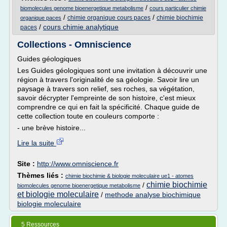
/
biomolecules genome bioenergetique metabolisme
cours particulier chimie
/
/
chimie organique cours paces
chimie biochimie
organique paces
/
cours chimie analytique
paces
Collections - Omniscience
Guides géologiques
Les Guides géologiques sont une invitation à découvrir une
région à travers l'originalité de sa géologie. Savoir lire un
paysage à travers son relief, ses roches, sa végétation,
savoir décrypter l'empreinte de son histoire, c'est mieux
comprendre ce qui en fait la spécificité. Chaque guide de
cette collection toute en couleurs comporte :
- une brève histoire...
Lire la suite
Site :
http://www.omniscience.fr
Thèmes liés :
chimie biochimie & biologie moleculaire ue1 - atomes
chimie biochimie
/
biomolecules genome bioenergetique metabolisme
et biologie moleculaire
/
methode analyse biochimique
biologie moleculaire
5 Ressources