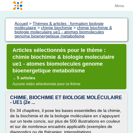
Menu
Accueil
>
Thèmes & articles : formation biologie
moléculaire
>
chimie biochimie
>
chimie biochimie &
biologie moleculaire ue1 - atomes biomolecules
genome bioenergetique metabolisme
Articles sélectionnés pour le thème :
chimie biochimie & biologie moleculaire
ue1 - atomes biomolecules genome
bioenergetique metabolisme
5 articles
→
Aucune vidéo sélectionnée pour ce thème
CHIMIE, BIOCHIMIE ET BIOLOGIE MOLÉCULAIRE
- UE1 (2e ...
En 34 chapitres, il pose les bases essentielles de la chimie,
de la biochimie et de la biologie moléculaire en s'appuyant
sur un texte concis, sur plus de 500 illustrations en couleur
et sur de nombreux encadrés applicatifs (exemples de
diagnostics ou de thérapies, interprétations...