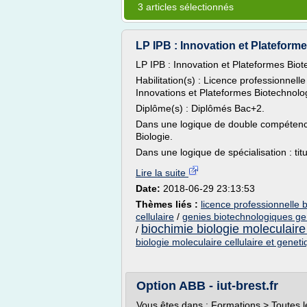
3 articles sélectionnés
LP IPB : Innovation et Plateforme
LP IPB : Innovation et Plateformes Biot
Habilitation(s) : Licence professionnelle
Innovations et Plateformes Biotechnolo
Diplôme(s) : Diplômés Bac+2.
Dans une logique de double compétence
Biologie.
Dans une logique de spécialisation : ti
Lire la suite
Date:
2018-06-29 23:13:53
Thèmes liés :
licence professionnelle 
cellulaire
/
genies biotechnologiques gen
biochimie biologie moleculaire 
/
biologie moleculaire cellulaire et genet
Option ABB - iut-brest.fr
Vous êtes dans : Formations > Toutes l