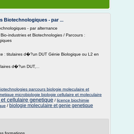
s Biotechnologiques - par ...
echnologiques - par alternance
 Bio-industries et Biotechnologies / Parcours :
giques
 : titulaires d�?un DUT Génie Biologique ou L2 en
tulaires d�?un DUT,...
biotechnologies parcours biologie moleculaire et
etique microbiologie biologie cellulaire et moleculaire
et cellulaire genetique
/
licence biochimie
biologie moleculaire et genie genetique
ique
/
es formations