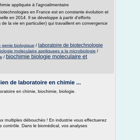
chimie appliquée à l'agroalimentaire
biotechnologies en France est en constante évolution et
lle en 2014. Il se développe à partir d'efforts
e la vie en particulier) qui travaillent en convergence
laboratoire de biotechnologie
e genie biologique
/
iologie moleculaire appliquees a la microbiologie
/
biochimie biologie moleculaire et
ee
/
ien de laboratoire en chimie ...
ratoire en chimie, biochimie, biologie.
ux multiples débouchés ! En industrie vous effectuerez
e contrôle. Dans le biomédical, vos analyses