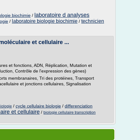
laboratoire d analyses
ologie biochimie
/
laboratoire biologie biochimie
technicien
logie
/
/
léculaire et cellulaire ...
ures et fonctions, ADN, Réplication, Mutation et
duction, Contrôle de l'expression des gènes)
orts membranaires, Tri des protéines, Transport
cellulaire et jonctions cellulaires, Signalisation
/
cycle cellulaire biologie
/
differenciation
biologie
ire et cellulaire
/
biologie cellulaire transcription